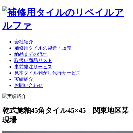
会社紹介
補修用タイルの製造・販売
納品までの流れ
取扱い商品リスト
事前発注サービス
見本タイル剥がし代行サービス
実績紹介
お問い合わせ
乾式施釉45角タイル45×45 関東地区某
現場