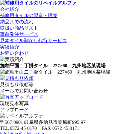
会社紹介
補修用タイルの製造・販売
納品までの流れ
取扱い商品リスト
事前発注サービス
見本タイル剥がし代行サービス
実績紹介
お問い合わせ
施釉平面二丁掛タイル 227×60 九州地区某現場
見積もり依頼等
メールでお問い合わせ
現場見本写真
アップロード
〒507-0901 岐阜県多治見市笠原町995-97
TEL 0572-45-0170 FAX 0572-45-0171
info@repailealpha.com