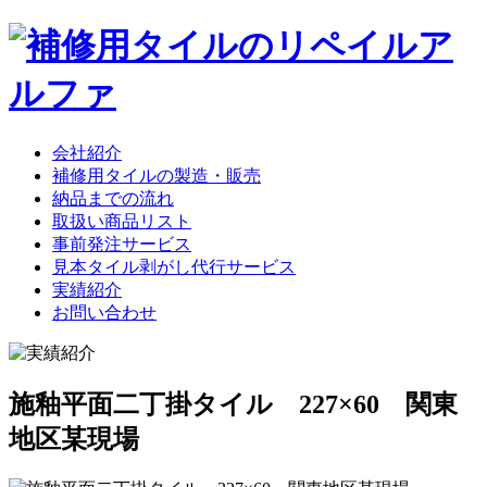
会社紹介
補修用タイルの製造・販売
納品までの流れ
取扱い商品リスト
事前発注サービス
見本タイル剥がし代行サービス
実績紹介
お問い合わせ
施釉平面二丁掛タイル 227×60 関東
地区某現場