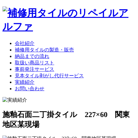
会社紹介
補修用タイルの製造・販売
納品までの流れ
取扱い商品リスト
事前発注サービス
見本タイル剥がし代行サービス
実績紹介
お問い合わせ
施釉石面二丁掛タイル 227×60 関東
地区某現場