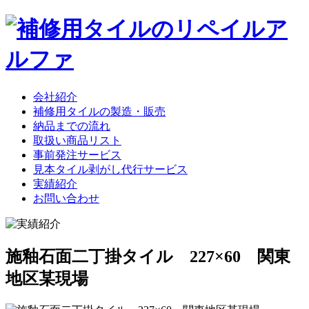
会社紹介
補修用タイルの製造・販売
納品までの流れ
取扱い商品リスト
事前発注サービス
見本タイル剥がし代行サービス
実績紹介
お問い合わせ
施釉石面二丁掛タイル 227×60 関東
地区某現場