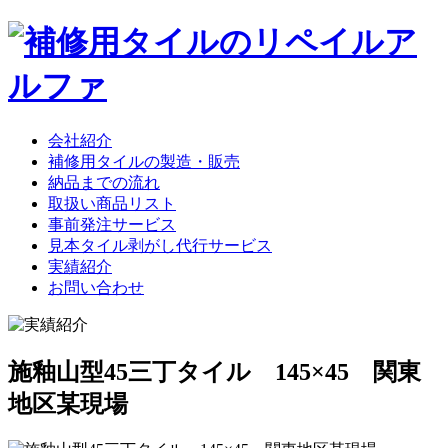
会社紹介
補修用タイルの製造・販売
納品までの流れ
取扱い商品リスト
事前発注サービス
見本タイル剥がし代行サービス
実績紹介
お問い合わせ
施釉山型45三丁タイル 145×45 関東
地区某現場