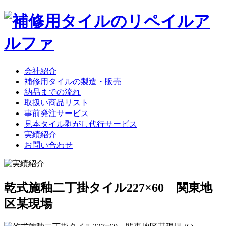
会社紹介
補修用タイルの製造・販売
納品までの流れ
取扱い商品リスト
事前発注サービス
見本タイル剥がし代行サービス
実績紹介
お問い合わせ
乾式施釉二丁掛タイル227×60 関東地
区某現場