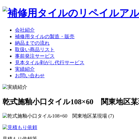
会社紹介
補修用タイルの製造・販売
納品までの流れ
取扱い商品リスト
事前発注サービス
見本タイル剥がし代行サービス
実績紹介
お問い合わせ
乾式施釉小口タイル108×60 関東地区
見積もり依頼等