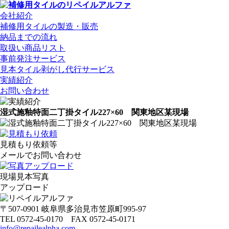
会社紹介
補修用タイルの製造・販売
納品までの流れ
取扱い商品リスト
事前発注サービス
見本タイル剥がし代行サービス
実績紹介
お問い合わせ
湿式施釉特面二丁掛タイル227×60 関東地区某現場
見積もり依頼等
メールでお問い合わせ
現場見本写真
アップロード
〒507-0901 岐阜県多治見市笠原町995-97
TEL 0572-45-0170 FAX 0572-45-0171
info@repailealpha.com