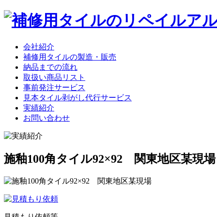
会社紹介
補修用タイルの製造・販売
納品までの流れ
取扱い商品リスト
事前発注サービス
見本タイル剥がし代行サービス
実績紹介
お問い合わせ
施釉100角タイル92×92 関東地区某現場
見積もり依頼等