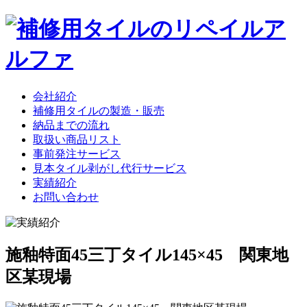
会社紹介
補修用タイルの製造・販売
納品までの流れ
取扱い商品リスト
事前発注サービス
見本タイル剥がし代行サービス
実績紹介
お問い合わせ
施釉特面45三丁タイル145×45 関東地
区某現場