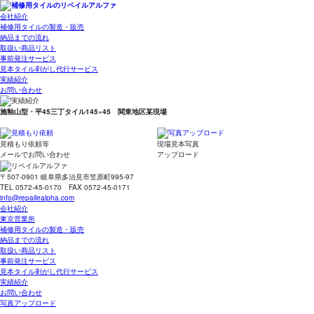
会社紹介
補修用タイルの製造・販売
納品までの流れ
取扱い商品リスト
事前発注サービス
見本タイル剥がし代行サービス
実績紹介
お問い合わせ
施釉山型・平45三丁タイル145×45 関東地区某現場
見積もり依頼等
現場見本写真
メールでお問い合わせ
アップロード
〒507-0901 岐阜県多治見市笠原町995-97
TEL 0572-45-0170 FAX 0572-45-0171
info@repailealpha.com
会社紹介
東京営業所
補修用タイルの製造・販売
納品までの流れ
取扱い商品リスト
事前発注サービス
見本タイル剥がし代行サービス
実績紹介
お問い合わせ
写真アップロード