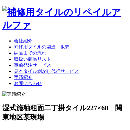
会社紹介
補修用タイルの製造・販売
納品までの流れ
取扱い商品リスト
事前発注サービス
見本タイル剥がし代行サービス
実績紹介
お問い合わせ
湿式施釉粗面二丁掛タイル227×60 関
東地区某現場