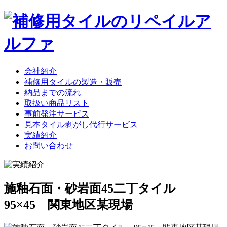
会社紹介
補修用タイルの製造・販売
納品までの流れ
取扱い商品リスト
事前発注サービス
見本タイル剥がし代行サービス
実績紹介
お問い合わせ
施釉石面・砂岩面45二丁タイル
95×45 関東地区某現場