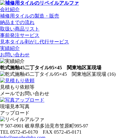
会社紹介
補修用タイルの製造・販売
納品までの流れ
取扱い商品リスト
事前発注サービス
見本タイル剥がし代行サービス
実績紹介
お問い合わせ
乾式施釉45二丁タイル95×45 関東地区某現場
見積もり依頼等
メールでお問い合わせ
現場見本写真
アップロード
〒507-0901 岐阜県多治見市笠原町995-97
TEL 0572-45-0170 FAX 0572-45-0171
info@repailealpha.com