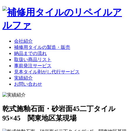
会社紹介
補修用タイルの製造・販売
納品までの流れ
取扱い商品リスト
事前発注サービス
見本タイル剥がし代行サービス
実績紹介
お問い合わせ
乾式施釉石面・砂岩面45二丁タイル
95×45 関東地区某現場