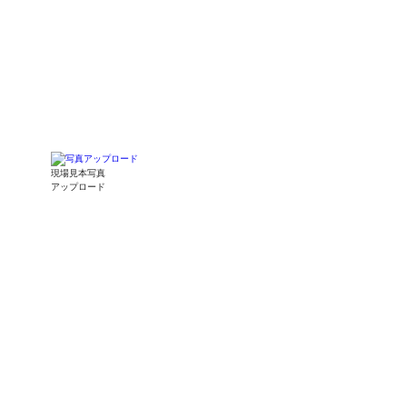
現場見本写真
アップロード