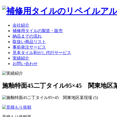
会社紹介
補修用タイルの製造・販売
納品までの流れ
取扱い商品リスト
事前発注サービス
見本タイル剥がし代行サービス
実績紹介
お問い合わせ
施釉特面45二丁タイル95×45 関東地区
見積もり依頼等