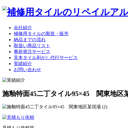
会社紹介
補修用タイルの製造・販売
納品までの流れ
取扱い商品リスト
事前発注サービス
見本タイル剥がし代行サービス
実績紹介
お問い合わせ
施釉特面45二丁タイル95×45 関東地区
見積もり依頼等