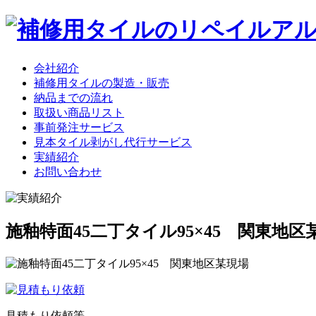
会社紹介
補修用タイルの製造・販売
納品までの流れ
取扱い商品リスト
事前発注サービス
見本タイル剥がし代行サービス
実績紹介
お問い合わせ
施釉特面45二丁タイル95×45 関東地区
見積もり依頼等