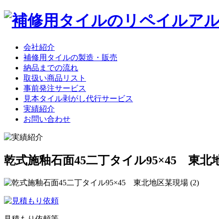
会社紹介
補修用タイルの製造・販売
納品までの流れ
取扱い商品リスト
事前発注サービス
見本タイル剥がし代行サービス
実績紹介
お問い合わせ
乾式施釉石面45二丁タイル95×45 東
見積もり依頼等